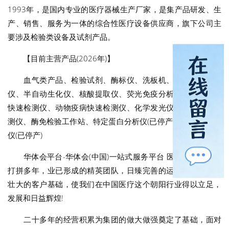
1993年，是国内专业的医疗器械生产厂家，是集产品研发、生
产、销售、服务为一体的综合性医疗设备供应商，旗下公司主
要涉及检验类设备及试剂产品。
【目前主营产品(2026年)】
血气类产品、检验试剂、酶标仪、洗板机、血凝仪、血沉
仪、半自动生化仪、核酸提取仪、荧光免疫分析仪、食品安全
快速检测仪、动物疫病快速检测仪、化学发光仪、农药残留检
测仪、酶免检验工作站、特定蛋白分析仪(已停产)、全自动生化
仪(已停产)
华体会平台-华体会(中国)一站式服务平台 医疗在医疗市场
打拼多年，业已形成的精英团队，日臻完善的运作模式，不断
壮大的客户基础，使我们在中国医疗这个朝阳行业得以立足，
发展和日益辉煌!
二十多年的经营积累为集团的做大做强奠定了基础，面对