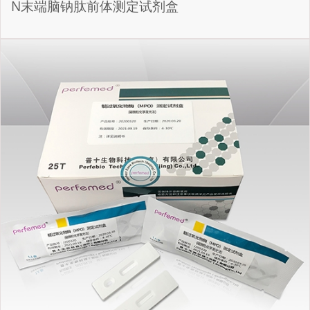
N末端脑钠肽前体测定试剂盒